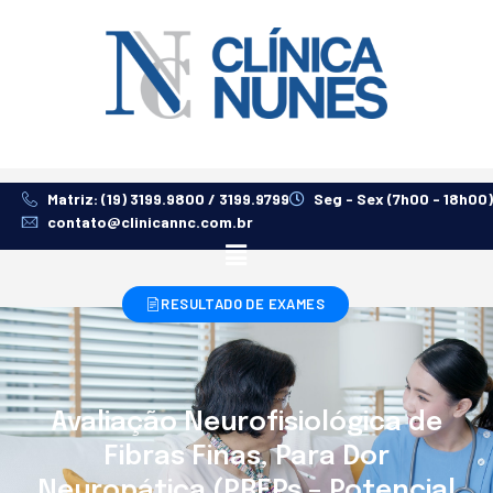
Matriz: (19) 3199.9800 / 3199.9799
Seg - Sex (7h00 - 18h00)
contato@clinicannc.com.br
RESULTADO DE EXAMES
Avaliação Neurofisiológica de
Fibras Finas, Para Dor
Neuropática (PREPs – Potencial